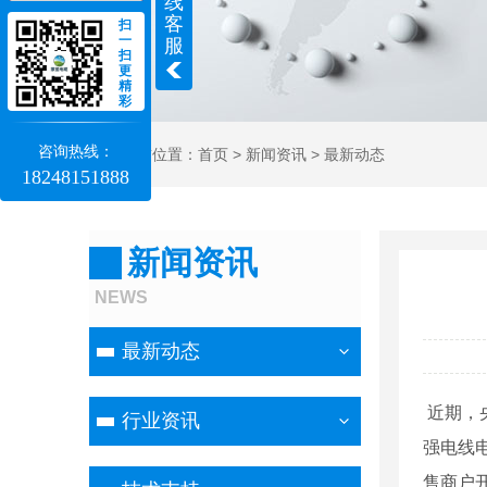
线
客
扫
一
服
扫
更
精
彩
咨询热线：
当前位置：
首页
>
新闻资讯
>
最新动态
18248151888
新闻资讯
NEWS
最新动态
近期，
行业资讯
强电线
售商户